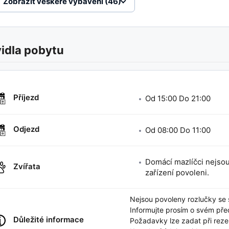
Zobrazit veškeré vybavení (46)
idla pobytu
Příjezd
Od
15:00
Do
21:00
Odjezd
Od
08:00
Do
11:00
Domácí mazlíčci nejsou
Zvířata
zařízení povoleni.
Nejsou povoleny rozlučky se 
Informujte prosím o svém př
Důležité informace
Požadavky lze zadat při reze