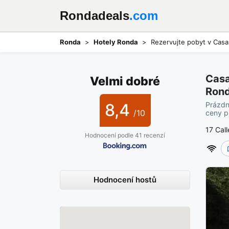
Rondadeals
.com
Ronda
Hotely Ronda
Rezervujte pobyt v Casa
Casa
Velmi dobré
Rond
8,4
Prázdn
/10
ceny p
17 Cal
Hodnocení podle 41 recenzí
Hodnocení hostů
Mapa