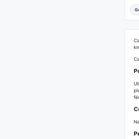
Ga
Ca
km
Ca
P
Ub
pl
fé
C
Na
P