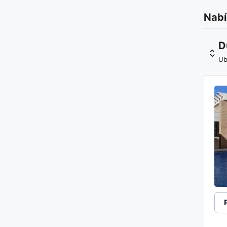
Nabí
D
Ub