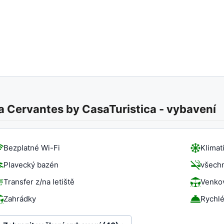
a Cervantes by CasaTuristica
-
vybavení
Bezplatné Wi-Fi
Klimat
Plavecký bazén
všechn
Transfer z/na letiště
Venkov
Zahrádky
Rychlé