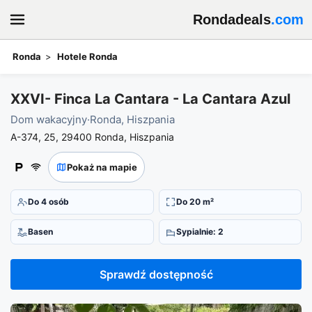
Rondadeals
.com
Ronda
Hotele Ronda
Dokonaj rezerwacji w XXVI- Finca La Cantara - La Cantara Azul
XXVI- Finca La Cantara - La Cantara Azul
Dom wakacyjny
·
Ronda, Hiszpania
A-374, 25, 29400 Ronda, Hiszpania
Pokaż na mapie
Do 4 osób
Do 20 m²
Basen
Sypialnie: 2
Sprawdź dostępność