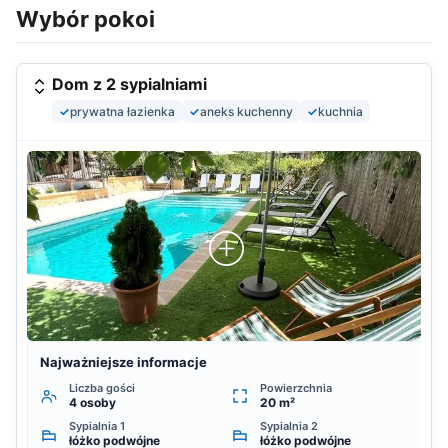
Wybór pokoi
Dom z 2 sypialniami
✓
prywatna łazienka
✓
aneks kuchenny
✓
kuchnia
Najważniejsze informacje
Liczba gości
Powierzchnia
4 osoby
20 m²
Sypialnia 1
Sypialnia 2
łóżko podwójne
łóżko podwójne